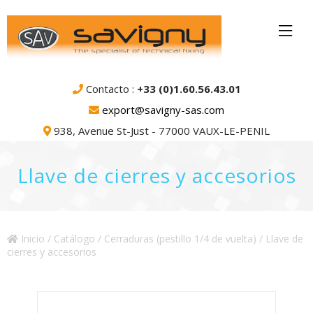
Contacto :
+33 (0)1.60.56.43.01
export@savigny-sas.com
938, Avenue St-Just - 77000 VAUX-LE-PENIL
Llave de cierres y accesorios
Inicio
/
Catálogo
/
Cerraduras (pestillo 1/4 de vuelta)
/ Llave de
cierres y accesorios