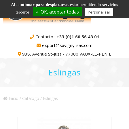
Al continuar para desplazarse,
estar permitiendo servicios
✓ OK, aceptar todas
Personalizar
terceros
Contacto :
+33 (0)1.60.56.43.01
export@savigny-sas.com
938, Avenue St-Just - 77000 VAUX-LE-PENIL
Eslingas
Inicio
/
Catálogo
/ Eslingas