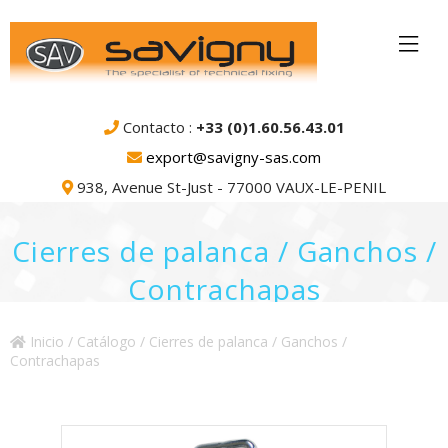
Contacto :
+33 (0)1.60.56.43.01
export@savigny-sas.com
938, Avenue St-Just - 77000 VAUX-LE-PENIL
Cierres de palanca / Ganchos /
Contrachapas
Inicio
/
Catálogo
/ Cierres de palanca / Ganchos /
Contrachapas