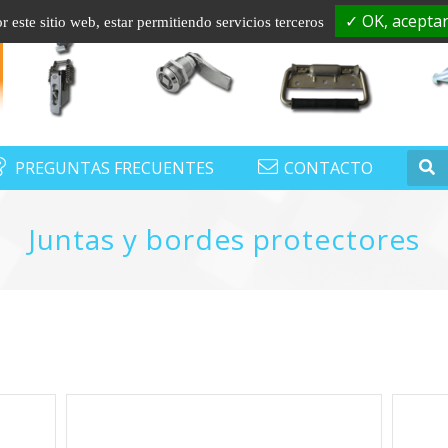
Contacto :
+33 (0)1.60.56.43.01
export@s
✓ OK, aceptar
 este sitio web, estar permitiendo servicios terceros
PREGUNTAS FRECUENTES
CONTACTO
Juntas y bordes protectores