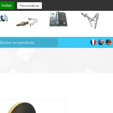
avigny-sas.com
938, Avenue St-Just - 77000 VAUX-LE-PENIL
 todas
Personalizar