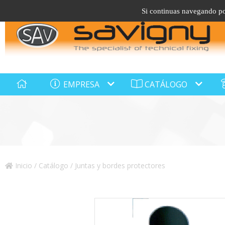
Si continuas navegando por
EMPRESA
CATÁLOGO
Inicio
/
Catálogo
/ Juntas y bordes protectores