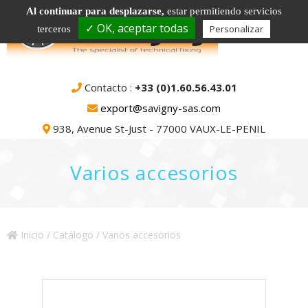
Al continuar para desplazarse,
estar permitiendo servicios
✓ OK, aceptar todas
Personalizar
terceros
Contacto :
+33 (0)1.60.56.43.01
export@savigny-sas.com
938, Avenue St-Just - 77000 VAUX-LE-PENIL
Varios accesorios
Inicio
/
Catálogo
/ Varios accesorios