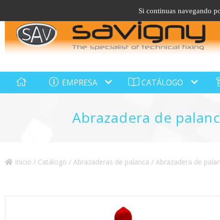
Si continuas navegando por
EMPRESA
CATÁLOGO
Abrazadera de palanca
Inicio
/
Catálogo
/
Abrazaderas de palanca
/
Abrazadera de palanc