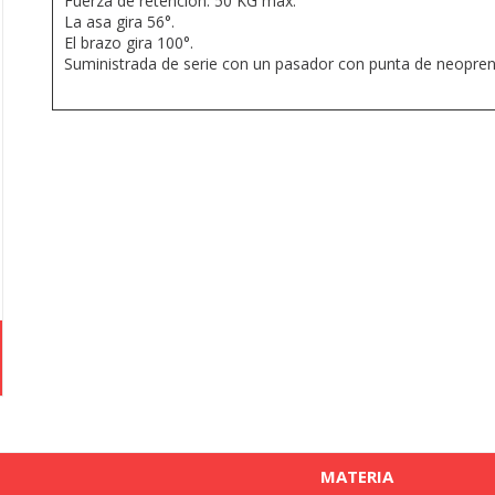
Fuerza de retención: 50 KG max.
La asa gira 56°.
El brazo gira 100°.
Suministrada de serie con un pasador con punta de neopre
MATERIA