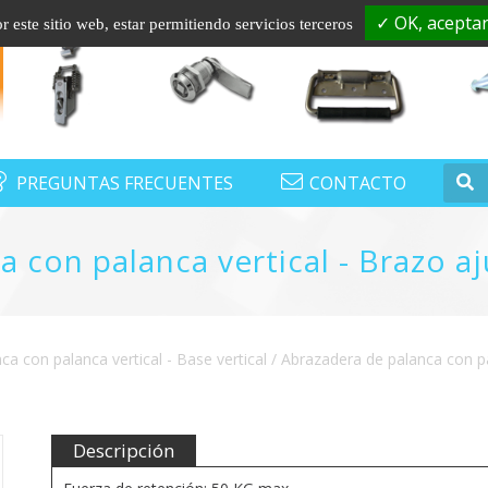
Contacto :
+33 (0)1.60.56.43.01
export@s
✓ OK, aceptar
 este sitio web, estar permitiendo servicios terceros
PREGUNTAS FRECUENTES
CONTACTO
 con palanca vertical - Brazo aju
a con palanca vertical - Base vertical
/ Abrazadera de palanca con pal
Descripción