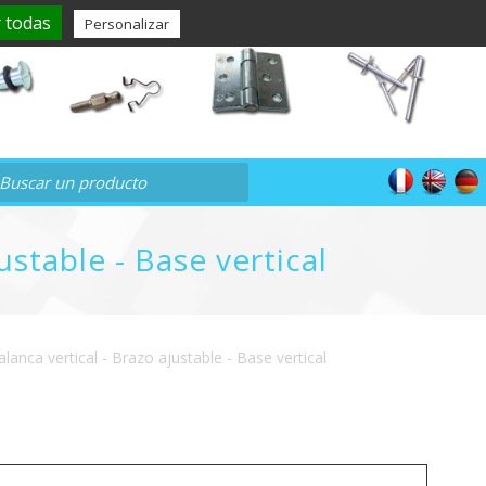
avigny-sas.com
938, Avenue St-Just - 77000 VAUX-LE-PENIL
 todas
Personalizar
stable - Base vertical
anca vertical - Brazo ajustable - Base vertical