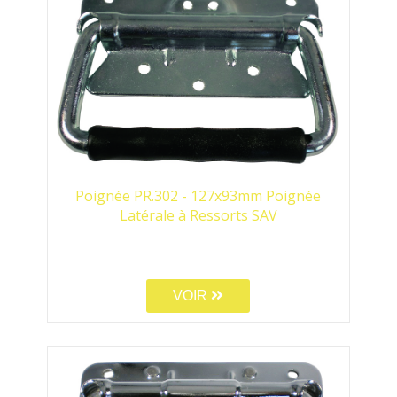
Poignée PR.302 - 127x93mm Poignée
Latérale à Ressorts SAV
VOIR