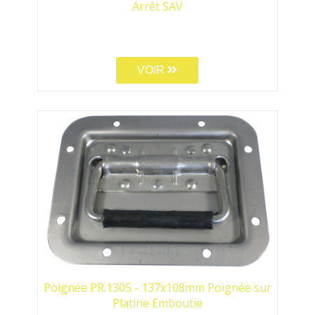
Arrêt SAV
VOIR
Poignée PR.1305 - 137x108mm Poignée sur
Platine Emboutie