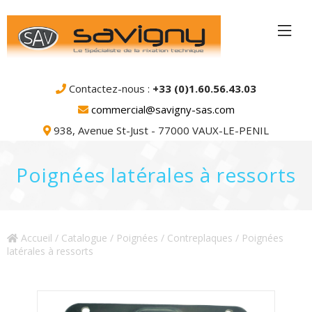
Contactez-nous :
+33 (0)1.60.56.43.03
commercial@savigny-sas.com
938, Avenue St-Just - 77000 VAUX-LE-PENIL
Poignées latérales à ressorts
Accueil
/
Catalogue
/
Poignées / Contreplaques
/ Poignées
latérales à ressorts