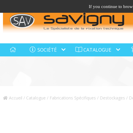
If you continue to brows
SOCIÉTÉ
CATALOGUE
Accueil
/
Catalogue
/
Fabrications Spécifiques / Destockages
/ D