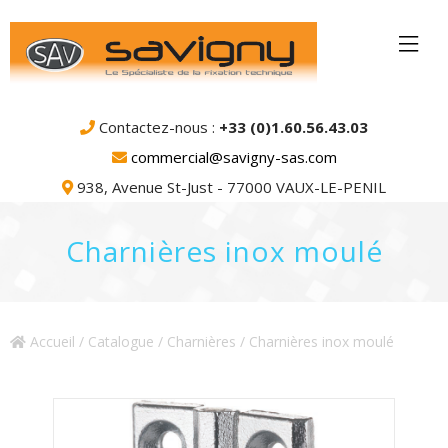
Contactez-nous :
+33 (0)1.60.56.43.03
commercial@savigny-sas.com
938, Avenue St-Just - 77000 VAUX-LE-PENIL
Charnières inox moulé
Accueil
/
Catalogue
/
Charnières
/ Charnières inox moulé