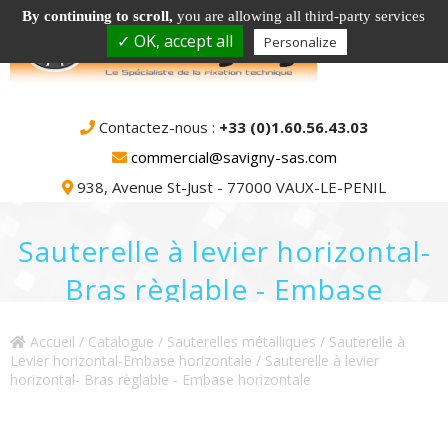
By continuing to scroll,
you are allowing all third-party services
✓ OK, accept all
Personalize
Contactez-nous :
+33 (0)1.60.56.43.03
commercial@savigny-sas.com
938, Avenue St-Just - 77000 VAUX-LE-PENIL
Sauterelle à levier horizontal-
Bras règlable - Embase
horizontale
Accueil
/
Catalogue
/
Sauterelles métalliques
/
Sauterelle à
Levier horizontal-Embase horizontale
/ Sauterelle à levier
horizontal- Bras règlable - Embase horizontale