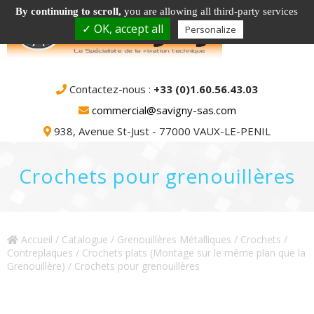
By continuing to scroll,
you are allowing all third-party services
✓ OK, accept all
Personalize
Contactez-nous :
+33 (0)1.60.56.43.03
commercial@savigny-sas.com
938, Avenue St-Just - 77000 VAUX-LE-PENIL
Crochets pour grenouillères
Accueil
/
Catalogue
/
Grenouillères Métalliques / Crochets /
Contreplaques
/
Crochets plats (Montage sur le même plan que la
Grenouillère)
/ Crochets pour grenouillères