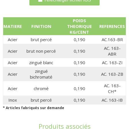
POIDS
MATIERE
FINITION
THEORIQUE
REFERENCES
KG/CENT
Acier
brut percé
0,190
AC.163-BR
AC. 163-
Acier
brut non percé
0,190
ABR
Acier
zingué blanc
0,190
AC. 163-ZI
zingué
Acier
0,190
AC. 163-ZB
bichromaté
AC. 163-
Acier
chromé
0,190
CH*
Inox
brut percé
0,190
AC. 163-IB
* Articles fabriqués sur demande
Produits associés