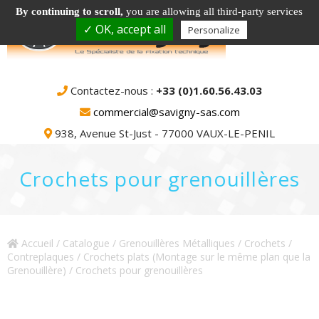
By continuing to scroll,
you are allowing all third-party services
✓ OK, accept all
Personalize
Contactez-nous :
+33 (0)1.60.56.43.03
commercial@savigny-sas.com
938, Avenue St-Just - 77000 VAUX-LE-PENIL
Crochets pour grenouillères
Accueil
/
Catalogue
/
Grenouillères Métalliques / Crochets /
Contreplaques
/
Crochets plats (Montage sur le même plan que la
Grenouillère)
/ Crochets pour grenouillères