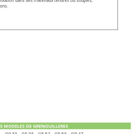
fixation dans des matériaux tendres ou souples,
ions.
ES MODELES DE GRENOUILLERES
 - G0.33 - GE.35 - GE.82 - GE.83 - GP.47