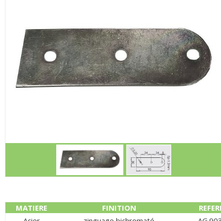
MATIERE
FINITION
REFER
Acier
zinguage bichromaté
AG.90