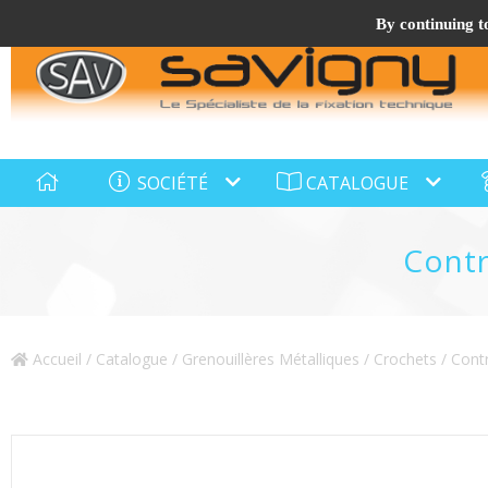
By continuing to
SOCIÉTÉ
CATALOGUE
Contr
Accueil
/
Catalogue
/
Grenouillères Métalliques / Crochets / Con