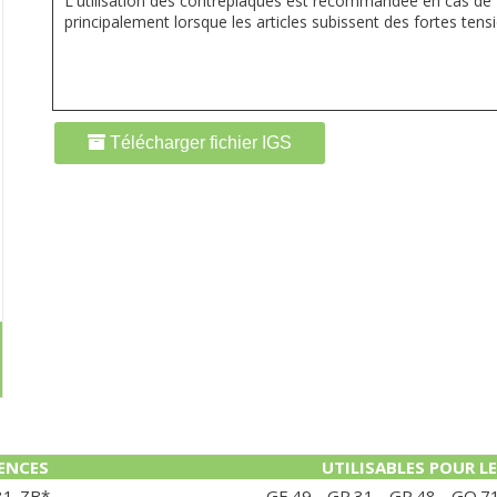
L'utilisation des contreplaques est recommandée en cas de 
principalement lorsque les articles subissent des fortes tens
Télécharger fichier IGS
ENCES
UTILISABLES POUR L
31-ZB*
GE.49 - GP.31 - GP.48 - GO.71