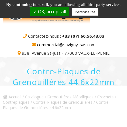
By continuing to scroll,
you are allowing all third-party services
✓ OK, accept all
Personalize
Contactez-nous :
+33 (0)1.60.56.43.03
commercial@savigny-sas.com
938, Avenue St-Just - 77000 VAUX-LE-PENIL
Contre-Plaques de
Grenouillères 44.6x22mm
Accueil
/
Catalogue
/
Grenouillères Métalliques / Crochets /
Contreplaques
/
Contre-Plaques de Grenouillères
/ Contre-
Plaques de Grenouillères 44.6x22mm