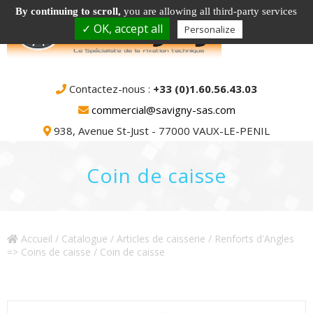
By continuing to scroll,
you are allowing all third-party services
✓ OK, accept all
Personalize
Contactez-nous :
+33 (0)1.60.56.43.03
commercial@savigny-sas.com
938, Avenue St-Just - 77000 VAUX-LE-PENIL
Coin de caisse
Accueil
/
Catalogue
/
Articles de caisserie
/
Renforts d'Angles
=> Coins de caisse
/ Coin de caisse